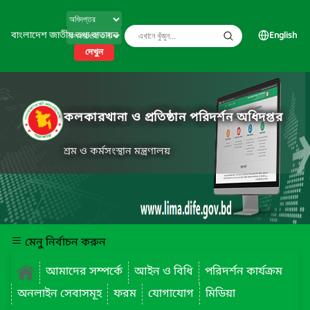
বাংলাদেশ জাতীয় তথ্য বাতায়ন
English
দেখুন
কলকারখানা ও প্রতিষ্ঠান পরিদর্শন অধিদপ্তর
শ্রম ও কর্মসংস্থান মন্ত্রণালয়
মেনু নির্বাচন করুন
আমাদের সম্পর্কে
আইন ও বিধি
পরিদর্শন কার্যক্রম
অনলাইন সেবাসমূহ
ফরম
যোগাযোগ
মিডিয়া