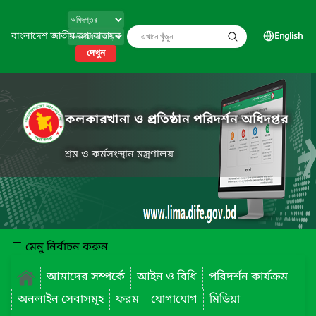
বাংলাদেশ জাতীয় তথ্য বাতায়ন
English
দেখুন
কলকারখানা ও প্রতিষ্ঠান পরিদর্শন অধিদপ্তর
শ্রম ও কর্মসংস্থান মন্ত্রণালয়
মেনু নির্বাচন করুন
আমাদের সম্পর্কে
আইন ও বিধি
পরিদর্শন কার্যক্রম
অনলাইন সেবাসমূহ
ফরম
যোগাযোগ
মিডিয়া