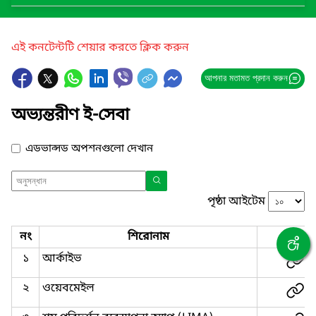
এই কনটেন্টটি শেয়ার করতে ক্লিক করুন
আপনার মতামত প্রদান করুন
অভ্যন্তরীণ ই-সেবা
এডভান্সড অপশনগুলো দেখান
পৃষ্ঠা আইটেম
নং
শিরোনাম
লিংক
১
আর্কাইভ
২
ওয়েবমেইল