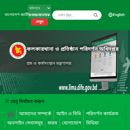
বাংলাদেশ জাতীয় তথ্য বাতায়ন
English
দেখুন
কলকারখানা ও প্রতিষ্ঠান পরিদর্শন অধিদপ্তর
শ্রম ও কর্মসংস্থান মন্ত্রণালয়
মেনু নির্বাচন করুন
আমাদের সম্পর্কে
আইন ও বিধি
পরিদর্শন কার্যক্রম
অনলাইন সেবাসমূহ
ফরম
যোগাযোগ
মিডিয়া