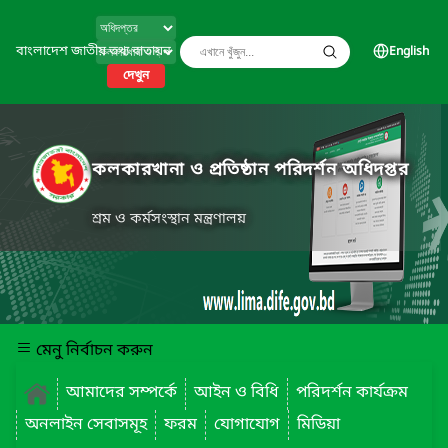
বাংলাদেশ জাতীয় তথ্য বাতায়ন
English
দেখুন
কলকারখানা ও প্রতিষ্ঠান পরিদর্শন অধিদপ্তর
শ্রম ও কর্মসংস্থান মন্ত্রণালয়
মেনু নির্বাচন করুন
আমাদের সম্পর্কে
আইন ও বিধি
পরিদর্শন কার্যক্রম
অনলাইন সেবাসমূহ
ফরম
যোগাযোগ
মিডিয়া