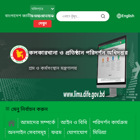
বাংলাদেশ জাতীয় তথ্য বাতায়ন
English
দেখুন
কলকারখানা ও প্রতিষ্ঠান পরিদর্শন অধিদপ্তর
শ্রম ও কর্মসংস্থান মন্ত্রণালয়
মেনু নির্বাচন করুন
আমাদের সম্পর্কে
আইন ও বিধি
পরিদর্শন কার্যক্রম
অনলাইন সেবাসমূহ
ফরম
যোগাযোগ
মিডিয়া