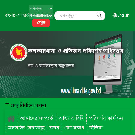
বাংলাদেশ জাতীয় তথ্য বাতায়ন
English
দেখুন
কলকারখানা ও প্রতিষ্ঠান পরিদর্শন অধিদপ্তর
শ্রম ও কর্মসংস্থান মন্ত্রণালয়
মেনু নির্বাচন করুন
আমাদের সম্পর্কে
আইন ও বিধি
পরিদর্শন কার্যক্রম
অনলাইন সেবাসমূহ
ফরম
যোগাযোগ
মিডিয়া