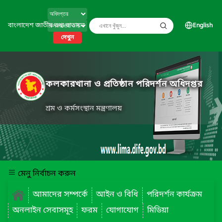
বাংলাদেশ জাতীয় তথ্য বাতায়ন
English
দেখুন
কলকারখানা ও প্রতিষ্ঠান পরিদর্শন অধিদপ্তর
শ্রম ও কর্মসংস্থান মন্ত্রণালয়
মেনু নির্বাচন করুন
আমাদের সম্পর্কে
আইন ও বিধি
পরিদর্শন কার্যক্রম
অনলাইন সেবাসমূহ
ফরম
যোগাযোগ
মিডিয়া