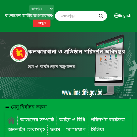
বাংলাদেশ জাতীয় তথ্য বাতায়ন
English
দেখুন
কলকারখানা ও প্রতিষ্ঠান পরিদর্শন অধিদপ্তর
শ্রম ও কর্মসংস্থান মন্ত্রণালয়
মেনু নির্বাচন করুন
আমাদের সম্পর্কে
আইন ও বিধি
পরিদর্শন কার্যক্রম
অনলাইন সেবাসমূহ
ফরম
যোগাযোগ
মিডিয়া