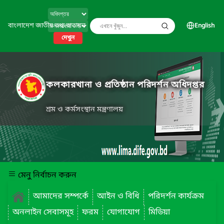
বাংলাদেশ জাতীয় তথ্য বাতায়ন
English
দেখুন
কলকারখানা ও প্রতিষ্ঠান পরিদর্শন অধিদপ্তর
শ্রম ও কর্মসংস্থান মন্ত্রণালয়
মেনু নির্বাচন করুন
আমাদের সম্পর্কে
আইন ও বিধি
পরিদর্শন কার্যক্রম
অনলাইন সেবাসমূহ
ফরম
যোগাযোগ
মিডিয়া