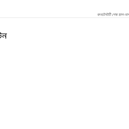
কনটেন্টটি শেষ হাল-না
টন