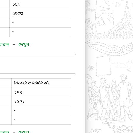
১১৬
১০০৩
-
-
 করুন
•
দেখুন
৮৮০২২২৬৬৬৪২০৪
১০২
১১০১
-
-
 করুন
•
দেখুন