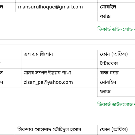
ইল
mansurulhoque
@gmail.com
মোবাইল
ফ্যাক্স
ভিকার্ড ডাউনলোড
এস এম জিসান
ফোন (অফিস)
ি
ইন্টারকম
স
মানব সম্পদ উন্নয়ন শাখা
কক্ষ নম্বর
ইল
zisan_pa
@yahoo.com
মোবাইল
ফ্যাক্স
ভিকার্ড ডাউনলোড
সিকদার মোহাম্মদ তৌহিদুল হাসান
ফোন (অফিস)