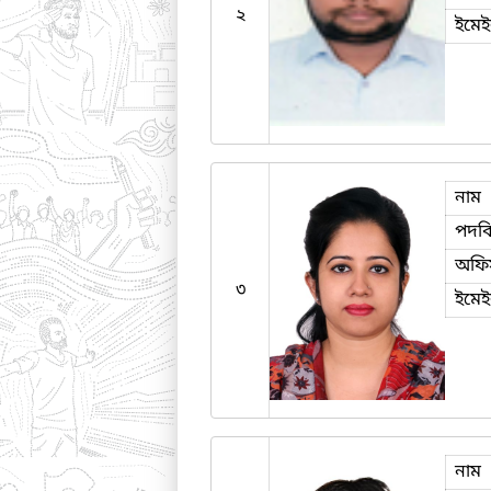
২
ইমে
নাম
পদব
অফি
৩
ইমে
নাম