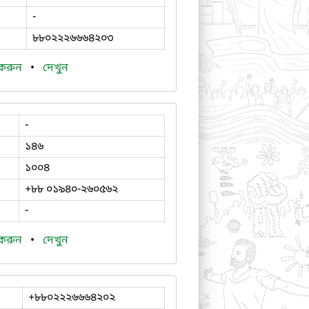
-
৮৮০২২২৬৬৬৪২০৩
 করুন
•
দেখুন
-
১৪৬
১০০৪
+৮৮ ০১৯৪০-২৬০৫৬২
-
 করুন
•
দেখুন
+৮৮০২২২৬৬৬৪২০২