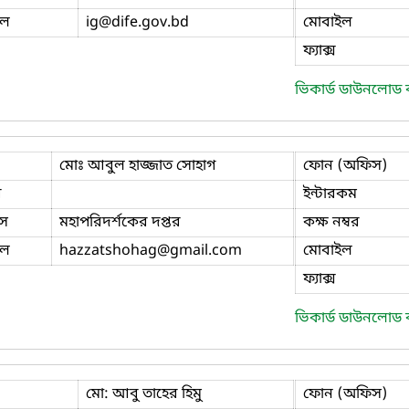
ইল
ig
@dife.gov.bd
মোবাইল
ফ্যাক্স
ভিকার্ড ডাউনলোড
মোঃ আবুল হাজ্জাত সোহাগ
ফোন (অফিস)
ি
ইন্টারকম
স
মহাপরিদর্শকের দপ্তর
কক্ষ নম্বর
ইল
hazzatshohag
@gmail.com
মোবাইল
ফ্যাক্স
ভিকার্ড ডাউনলোড
মো: আবু তাহের হিমু
ফোন (অফিস)