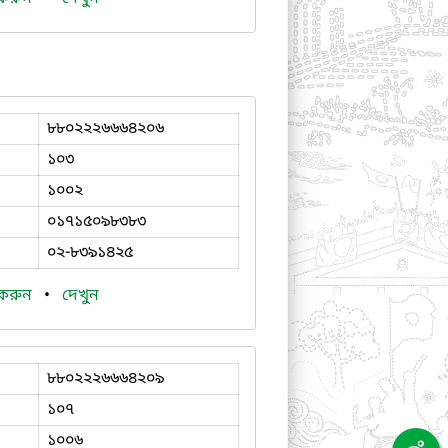
৮৮০২২২৬৬৬৪২০৬
১০৩
১০০২
০১৭১৫০৯৮৩৮৩
০২-৮৩৯১৪২৫
 করুন
•
দেখুন
৮৮০২২২৬৬৬৪২০৯
১০৭
১০০৬