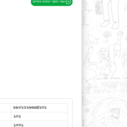
আপনার মতামত প্রদান করুন
৮৮০২২২৬৬৬৪২০২
১০১
১০০১