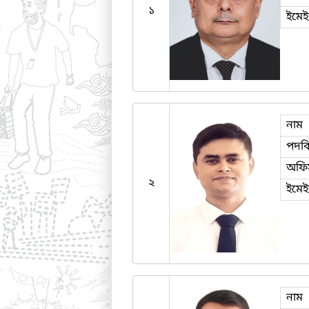
১
ইমে
নাম
পদব
অফি
২
ইমে
নাম