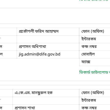
প্রকৌশলী ফরিদ আহাম্মদ
ফোন (অফিস)
ি
ইন্টারকম
স
প্রশাসন অধিশাখা
কক্ষ নম্বর
ইল
jig.admin
@dife.gov.bd
মোবাইল
ফ্যাক্স
ভিকার্ড ডাউনলোড
এ.কে.এম. মানছুরুল হক
ফোন (অফিস)
ি
ইন্টারকম
স
প্রশাসন শাখা
কক্ষ নম্বর