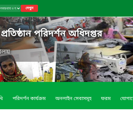
দেখুন
রতিষ্ঠান পরিদর্শন অধিদপ্তর
রণালয়
ধি
পরিদর্শন কার্যক্রম
অনলাইন সেবাসমূহ
ফরম
যোগা