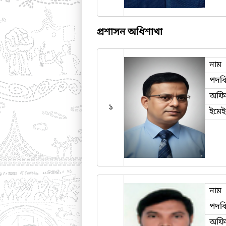
প্রশাসন অধিশাখা
নাম
পদব
অফি
১
ইমে
নাম
পদব
অফি