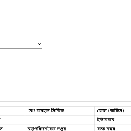
মোঃ ফরহাদ সিদ্দিক
ফোন (অফিস)
ি
ইন্টারকম
স
মহাপরিদর্শকের দপ্তর
কক্ষ নম্বর