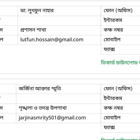
ডা: লুৎফুন নাহার
ফোন (অফিস)
ি
ইন্টারকম
স
প্রশাসন শাখা
কক্ষ নম্বর
ইল
lutfun.hossain
@gmail.com
মোবাইল
ফ্যাক্স
ভিকার্ড ডাউনলোড
জর্জিনা আক্তার স্মৃতি
ফোন (অফিস)
ি
ইন্টারকম
স
শৃঙ্খলা ও তদন্ত উপশাখা
কক্ষ নম্বর
ইল
jarjinasmrity501
@gmail.com
মোবাইল
ফ্যাক্স