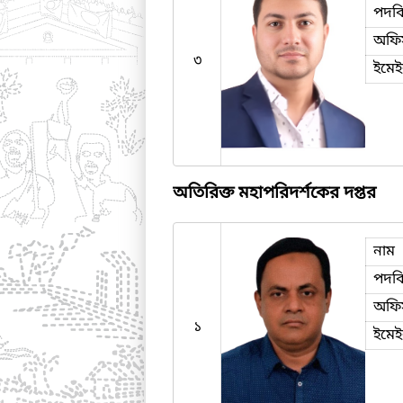
পদব
অফি
৩
ইমে
অতিরিক্ত মহাপরিদর্শকের দপ্তর
নাম
পদব
অফি
১
ইমে