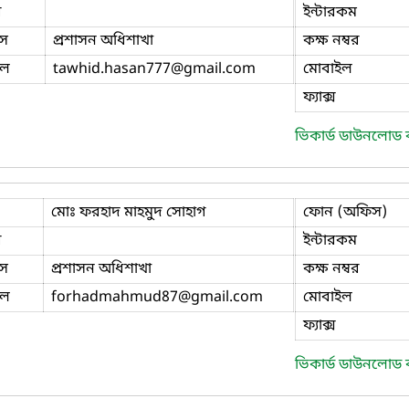
ি
ইন্টারকম
স
প্রশাসন অধিশাখা
কক্ষ নম্বর
ইল
tawhid.hasan777
@gmail.com
মোবাইল
ফ্যাক্স
ভিকার্ড ডাউনলোড
মোঃ ফরহাদ মাহমুদ সোহাগ
ফোন (অফিস)
ি
ইন্টারকম
স
প্রশাসন অধিশাখা
কক্ষ নম্বর
ইল
forhadmahmud87
@gmail.com
মোবাইল
ফ্যাক্স
ভিকার্ড ডাউনলোড