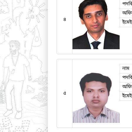
পদব
অফি
৪
ইমে
নাম
পদব
অফি
৫
ইমে