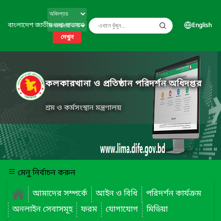
বাংলাদেশ জাতীয় তথ্য বাতায়ন
English
দেখুন
কলকারখানা ও প্রতিষ্ঠান পরিদর্শন অধিদপ্তর
শ্রম ও কর্মসংস্থান মন্ত্রণালয়
মেনু নির্বাচন করুন
আমাদের সম্পর্কে
আইন ও বিধি
পরিদর্শন কার্যক্রম
অনলাইন সেবাসমূহ
ফরম
যোগাযোগ
মিডিয়া