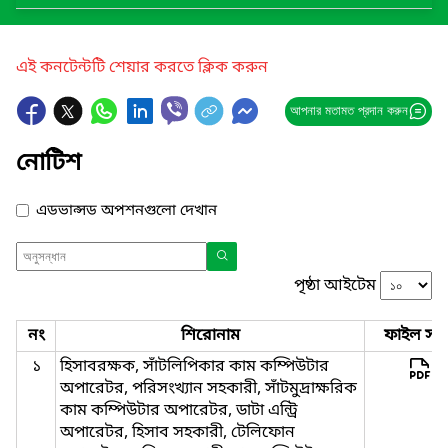
এই কনটেন্টটি শেয়ার করতে ক্লিক করুন
আপনার মতামত প্রদান করুন
নোটিশ
এডভান্সড অপশনগুলো দেখান
পৃষ্ঠা আইটেম
নং
শিরোনাম
ফাইল সমূ
১
হিসাবরক্ষক, সাঁটলিপিকার কাম কম্পিউটার
অপারেটর, পরিসংখ্যান সহকারী, সাঁটমুদ্রাক্ষরিক
কাম কম্পিউটার অপারেটর, ডাটা এন্ট্রি
অপারেটর, হিসাব সহকারী, টেলিফোন