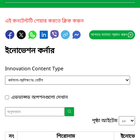
এই কনটেন্টটি শেয়ার করতে ক্লিক করুন
আপনার মতামত প্রদান করুন
ইনোভেশন কর্নার
Innovation Content Type
এডভান্সড অপশনগুলো দেখান
পৃষ্ঠা আইটেম
নং
শিরোনাম
ইনোভেশ