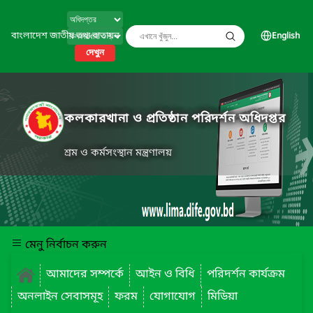
বাংলাদেশ জাতীয় তথ্য বাতায়ন
English
দেখুন
কলকারখানা ও প্রতিষ্ঠান পরিদর্শন অধিদপ্তর
শ্রম ও কর্মসংস্থান মন্ত্রণালয়
মেনু নির্বাচন করুন
আমাদের সম্পর্কে
আইন ও বিধি
পরিদর্শন কার্যক্রম
অনলাইন সেবাসমূহ
ফরম
যোগাযোগ
মিডিয়া