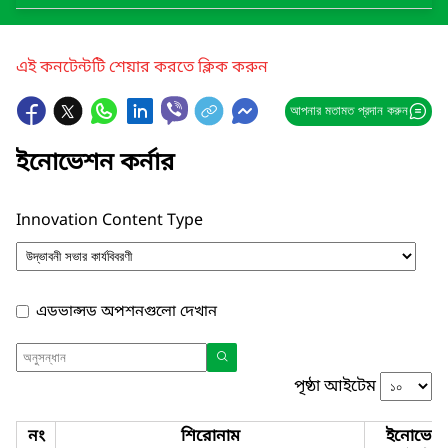
এই কনটেন্টটি শেয়ার করতে ক্লিক করুন
আপনার মতামত প্রদান করুন
ইনোভেশন কর্নার
Innovation Content Type
এডভান্সড অপশনগুলো দেখান
পৃষ্ঠা আইটেম
নং
শিরোনাম
ইনোভেশ