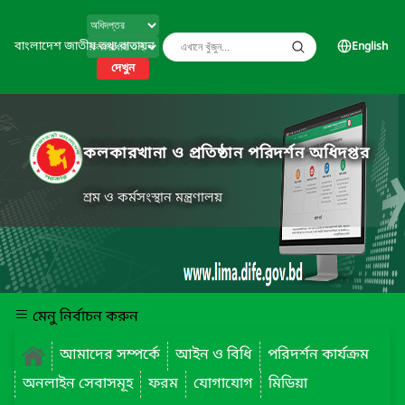
বাংলাদেশ জাতীয় তথ্য বাতায়ন
English
দেখুন
কলকারখানা ও প্রতিষ্ঠান পরিদর্শন অধিদপ্তর
শ্রম ও কর্মসংস্থান মন্ত্রণালয়
মেনু নির্বাচন করুন
আমাদের সম্পর্কে
আইন ও বিধি
পরিদর্শন কার্যক্রম
অনলাইন সেবাসমূহ
ফরম
যোগাযোগ
মিডিয়া