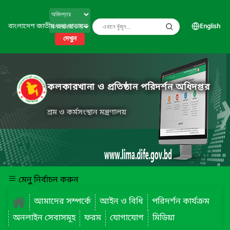
বাংলাদেশ জাতীয় তথ্য বাতায়ন
English
দেখুন
কলকারখানা ও প্রতিষ্ঠান পরিদর্শন অধিদপ্তর
শ্রম ও কর্মসংস্থান মন্ত্রণালয়
মেনু নির্বাচন করুন
আমাদের সম্পর্কে
আইন ও বিধি
পরিদর্শন কার্যক্রম
অনলাইন সেবাসমূহ
ফরম
যোগাযোগ
মিডিয়া